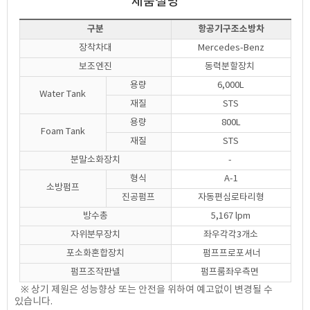
제품설명
구분
항공기구조소방차
장착차대
Mercedes-Benz
보조엔진
동력분할장치
용량
6,000L
Water Tank
재질
STS
용량
800L
Foam Tank
재질
STS
분말소화장치
-
형식
A-1
소방펌프
진공펌프
자동편심로타리형
방수총
5,167 lpm
자위분무장치
좌우각각3개소
포소화혼합장치
펌프프로포셔너
펌프조작판넬
펌프룸좌우측면
※ 상기 제원은 성능향상 또는 안전을 위하여 예고없이 변경될 수
있습니다.