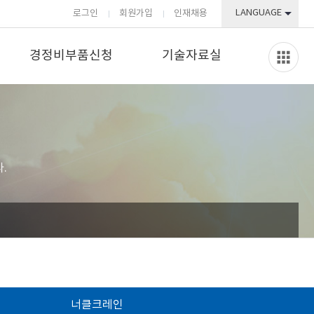
LANGUAGE
로그인
회원가입
인재채용
경정비부품신청
기술자료실
.
너클크레인