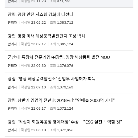
관리자
작성일
22.11.23
조회
371,738
광림, 공장 안전 시스템 강화에 나섰다
관리자
작성일
23.02.22
조회
1,383,712
광림, 영광 미래 해상풍력발전단지 조성 박차
관리자
작성일
23.02.17
조회
1,385,124
군산대-특장차 전문기업 ㈜광림, 영광 해상풍력 발전 MOU
관리자
작성일
22.09.30
조회
1,376,076
광림, '영광 해상풍력발전소' 산업부 사업허가 획득
관리자
작성일
22.09.13
조회
1,373,163
광림, 상반기 영업익 전년比 2018%↑"연매출 2000억 기대"
관리자
작성일
22.08.17
조회
1,372,124
광림, '적십자 회원유공장 명예대장' 수상…"ESG 실천 노력할 것"
관리자
작성일
22.08.10
조회
1,372,856