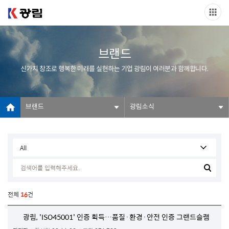
브랜드
신가치 창조로 행복한 미래를 실현하는 기업 광림이 여러분과 함께합니다.
브랜드
광림소식
전체
16
건
광림, 'ISO45001' 인증 획득…품질·환경·안전 인증 그랜드슬램