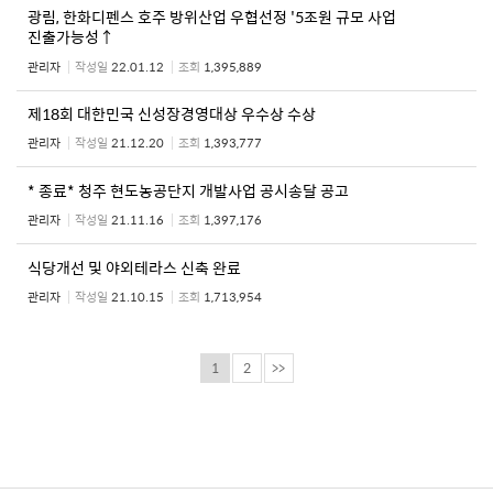
광림, 한화디펜스 호주 방위산업 우협선정 '5조원 규모 사업
진출가능성↑
관리자
작성일
22.01.12
조회
1,395,889
제18회 대한민국 신성장경영대상 우수상 수상
관리자
작성일
21.12.20
조회
1,393,777
* 종료* 청주 현도농공단지 개발사업 공시송달 공고
관리자
작성일
21.11.16
조회
1,397,176
식당개선 및 야외테라스 신축 완료
관리자
작성일
21.10.15
조회
1,713,954
1
2
>>