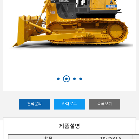
견적문의
카다로그
목록보기
제품설명
항 목
TD-25R LA