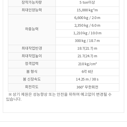
장착가능차량
5 ton이상
최대인양능력
15,000 kg*m
6,600 kg / 2.0 m
2,350 kg / 6.0 m
하중능력
1,210 kg / 10.0 m
300 kg / 18.7 m
최대작업반경
18.7(21.7) m
최대작업높이
21.7(24.7) m
정격압력
210 kg/cm²
붐 형식
6각 6단
붐 신장속도
14.25 m / 38 s
회전각도
360° 무한회전
※ 상기 제원은 성능향상 또는 안전을 위하여 예고없이 변경될 수
있습니다.