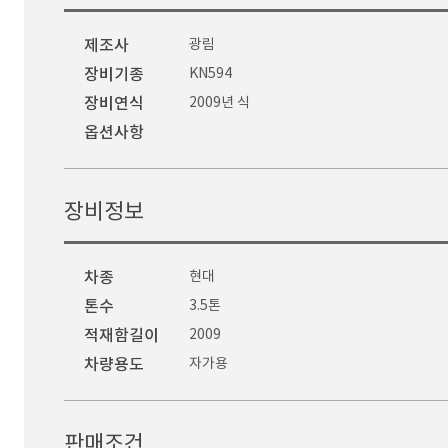
제조사
광림
장비기종
KN594
장비연식
2009년 식
옵션사항
장비정보
차종
현대
톤수
3.5톤
적재함길이
2009
차량용도
자가용
판매조건