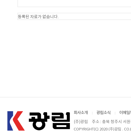
등록된 자료가 없습니다.
회사소개
광림소식
이메일
(주)광림
주소 : 충북 청주시 서원
COPYRIGHT(C) 2020 (주)광림 . CO.