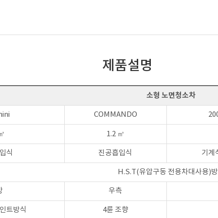
제품설명
소형 노면청소차
ini
COMMANDO
20
 ㎥
1.2 ㎥
입식
진공흡입식
기계식
H.S.T(유압구동 전용차대사용)
앙
우측
인트방식
4륜 조향