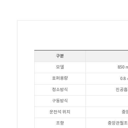
구분
모델
850 m
호퍼용량
0.8
청소방식
진공흡
구동방식
운전석 위치
중
조향
중앙관절조