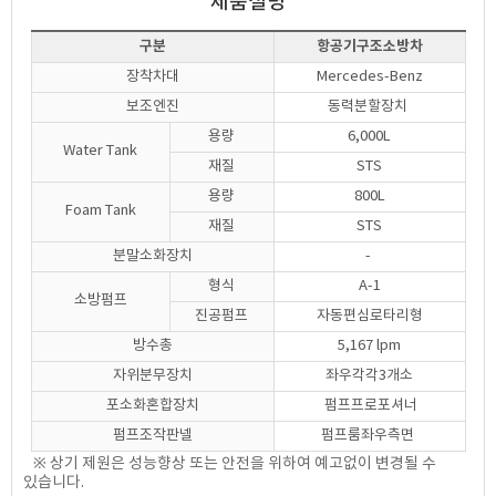
제품설명
구분
항공기구조소방차
장착차대
Mercedes-Benz
보조엔진
동력분할장치
용량
6,000L
Water Tank
재질
STS
용량
800L
Foam Tank
재질
STS
분말소화장치
-
형식
A-1
소방펌프
진공펌프
자동편심로타리형
방수총
5,167 lpm
자위분무장치
좌우각각3개소
포소화혼합장치
펌프프로포셔너
펌프조작판넬
펌프룸좌우측면
※ 상기 제원은 성능향상 또는 안전을 위하여 예고없이 변경될 수
있습니다.