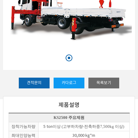
견적문의
카다로그
목록보기
제품설명
KS2500 주요제원
장착가능차량
이상 (고부하차량-전축하중7,500kg 이상)
5 ton
최대인양능력
30,000 kg*m