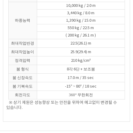
10,000 kg / 2.0 m
3,440 kg / 8.0 m
하중능력
1,390 kg / 15.0 m
550 kg / 22.5 m
( 200 kg / 26.1 m )
최대작업반경
22.5(26.1) m
최대작업높이
25.9(29.4) m
정격압력
210 kg/cm²
붐 형식
각
단
보조붐
8
6
+
붐 신장속도
17.0 m / 35 sec
붐 기복속도
-15° ~ 80° / 18 sec
회전각도
360° 무한회전
※ 상기 제원은 성능향상 또는 안전을 위하여 예고없이 변경될 수
있습니다.