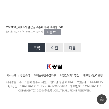
260331_제47기 결산공고홈페이지 게시용.pdf
(용량 : 45.4K / 다운로드수 : 247)
목록
이전
다음
회사소개
광림소식
이메일무단수집거부
개인정보처리방침
내부정보관리규정
(주)광림
주소 : 충북 청주시 서원구 현도면 청남로 484
구입문의 : 1644-0115
A/S상담 : 080-230-1212
Fax : 043-269-5080
대표번호 : 043-260-9111
COPYRIGHT(C) 2020 (주)광림 . CO.LTD ALL RIGHT RESERVED.