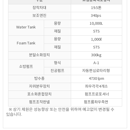
구분
고성능화학소방차
장착차대
19.5톤
보조엔진
340ps
용량
10,000L
Water Tank
재질
STS
용량
1,000ℓ
Foam Tank
재질
STS
분말소화장치
300kg
형식
A-1
소방펌프
진공펌프
자동편심로타리형
방수총
4730 lpm
자위분무장치
좌우각각4개소
포소화혼합장치
펌프프로포셔너
펌프조작판넬
펌프룸좌우측면
※ 상기 제원은 성능향상 또는 안전을 위하여 예고없이 변경될 수
있습니다.